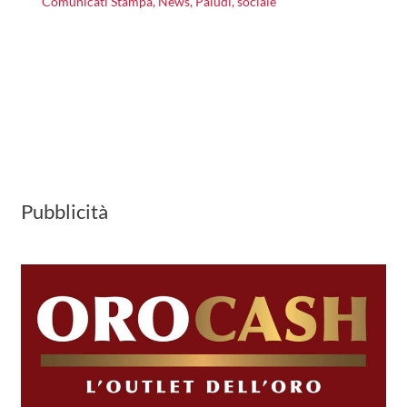
Comunicati Stampa
,
News
,
Paludi
,
sociale
Pubblicità