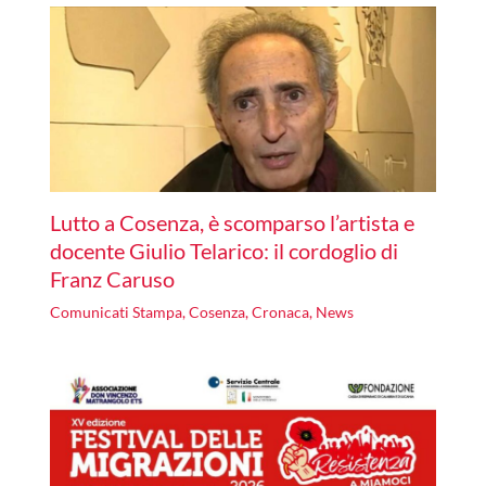
Lutto a Cosenza, è scomparso l’artista e
docente Giulio Telarico: il cordoglio di
Franz Caruso
Comunicati Stampa
,
Cosenza
,
Cronaca
,
News