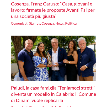
Cosenza, Franz Caruso: “Casa, giovani e
lavoro: firmate le proposte Avanti Psi per
una società più giusta”
Comunicati Stampa
,
Cosenza
,
News
,
Politica
Paludi, la casa famiglia “Teniamoci stretti”
diventa un modello in Calabria: il Comune
di Dinami vuole replicarla