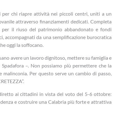
 per chi riapre attività nei piccoli centri, uniti a un
ovanile attraverso finanziamenti dedicati. Completa
i per il riuso del patrimonio abbandonato e fondi
orici, accompagnati da una semplificazione burocratica
che oggi la soffocano.
sano avere un lavoro dignitoso, mettere su famiglia e
ue Spadafora –. Non possiamo più permettere che la
i e malinconia. Per questo serve un cambio di passo,
CRETEZZA”.
retto ai cittadini in vista del voto del 5-6 ottobre:
enza e costruire una Calabria più forte e attrattiva