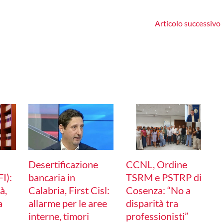
Articolo successivo
Desertificazione
CCNL, Ordine
I):
bancaria in
TSRM e PSTRP di
à,
Calabria, First Cisl:
Cosenza: “No a
a
allarme per le aree
disparità tra
interne, timori
professionisti”