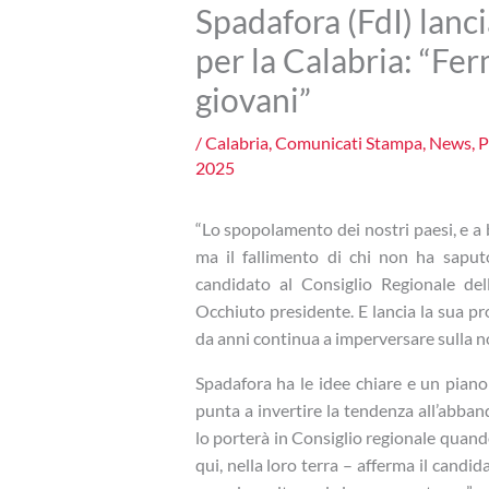
Spadafora (FdI) lanci
per la Calabria: “Fe
giovani”
/
Calabria
,
Comunicati Stampa
,
News
,
P
2025
“Lo spopolamento dei nostri paesi, e a b
ma il fallimento di chi non ha saput
candidato al Consiglio Regionale della
Occhiuto presidente. E lancia la sua p
da anni continua a imperversare sulla n
Spadafora ha le idee chiare e un piano
punta a invertire la tendenza all’abban
lo porterà in Consiglio regionale quand
qui, nella loro terra – afferma il cand