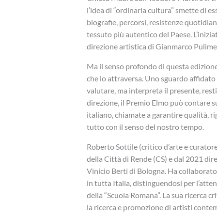
l’idea di “ordinaria cultura” smette di 
biografie, percorsi, resistenze quotidi
tessuto più autentico del Paese. L’inizia
direzione artistica di Gianmarco Pulime
Ma il senso profondo di questa edizione
che lo attraversa. Uno sguardo affidato 
valutare, ma interpreta il presente, res
direzione, il Premio Elmo può contare su
italiano, chiamate a garantire qualità, 
tutto con il senso del nostro tempo.
Roberto Sottile (critico d’arte e curato
della Città di Rende (CS) e dal 2021 dir
Vinicio Berti di Bologna. Ha collaborato
in tutta Italia, distinguendosi per l’atte
della “Scuola Romana”. La sua ricerca cr
la ricerca e promozione di artisti conte