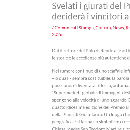
Svelati i giurati del
deciderà i vincitori a
/
Comunicati Stampa
,
Cultura
,
News
,
Re
2026
Dal direttore del Polo di Rende alle att
le storie e le eccellenze più autentiche d’
Nel rumore continuo di uno scaffale infi
– o quasi- sembra sostituibile, la parola
posizione: è diventata riflesso, automa
“Supermarket” globale di immagini, desid
spengono alla velocità di uno sguardo. 
quattordicesima edizione del Premio Elm
della Piana di Gioia Tauro. Un luogo che
geografica e si fa spazio simbolico: croce
Chiesa Madre San Teodoro Martire si tra