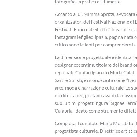
fotografia, la grafica e il fumetto.
Accanto a lui, Mimma Sprizzi, avvocata e at
organizzatori del Festival Nazionale di 
Festival “Fuori dal Ghetto”. Ideatrice e
Instagram lefigliediipazia, pagina nata co
critico sono le lenti per comprendere la c
La dimensione progettuale e identitaria
designer cosentina, titolare del brand o
regionale Confartigianato Moda Calabr
Sarti e Stilisti, è riconosciuta come “De
arte, moda e narrazione culturale. Le sue 
mediterranee, portano avanti la missione
suoi ultimi progetti figura “Signae Terra
Calabria, ideato come strumento di lettu
Completa il comitato Maria Morabito (Ma
progettista culturale. Direttrice artist