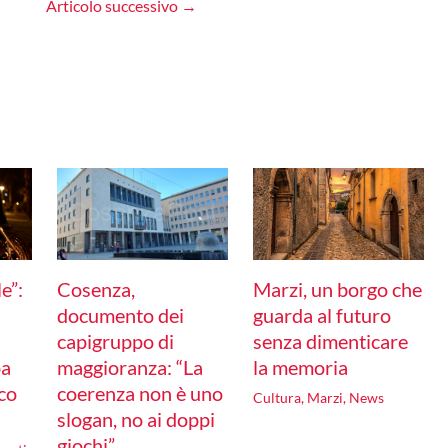
Articolo successivo
→
le”:
Cosenza,
Marzi, un borgo che
documento dei
guarda al futuro
capigruppo di
senza dimenticare
pa
maggioranza: “La
la memoria
co
coerenza non è uno
Cultura
,
Marzi
,
News
slogan, no ai doppi
giochi”