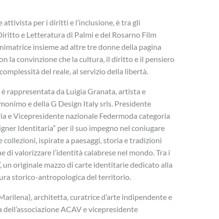
tivista per i diritti e l’inclusione, è tra gli
Diritto e Letteratura di Palmi e del Rosarno Film
 animatrice insieme ad altre tre donne della pagina
n la convinzione che la cultura, il diritto e il pensiero
omplessità del reale, al servizio della libertà.
 è rappresentata da Luigia Granata, artista e
monimo e della G Design Italy srls. Presidente
ia e Vicepresidente nazionale Federmoda categoria
signer Identitaria” per il suo impegno nel coniugare
collezioni, ispirate a paesaggi, storia e tradizioni
 di valorizzare l’identità calabrese nel mondo. Tra i
”, un originale mazzo di carte identitarie dedicato alla
ra storico-antropologica del territorio.
rilena), architetta, curatrice d’arte indipendente e
ica dell’associazione ACAV e vicepresidente