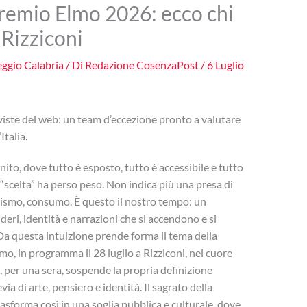
 Premio Elmo 2026: ecco chi
 Rizziconi
ggio Calabria
/ Di
Redazione CosenzaPost
/
6 Luglio
iviste del web: un team d’eccezione pronto a valutare
Italia.
nito, dove tutto è esposto, tutto è accessibile e tutto
 “scelta” ha perso peso. Non indica più una presa di
tismo, consumo. È questo il nostro tempo: un
eri, identità e narrazioni che si accendono e si
Da questa intuizione prende forma il tema della
o, in programma il 28 luglio a Rizziconi, nel cuore
, per una sera, sospende la propria definizione
via di arte, pensiero e identità. Il sagrato della
sforma così in una soglia pubblica e culturale, dove