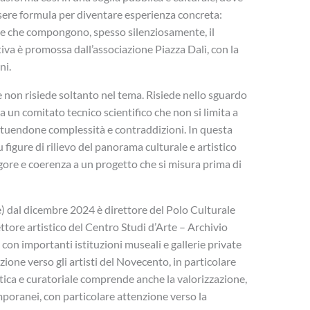
essere formula per diventare esperienza concreta:
ane che compongono, spesso silenziosamente, il
tiva è promossa dall’associazione Piazza Dalì, con la
ni.
 non risiede soltanto nel tema. Risiede nello sguardo
a un comitato tecnico scientifico che non si limita a
tituendone complessità e contraddizioni. In questa
 figure di rilievo del panorama culturale e artistico
rigore e coerenza a un progetto che si misura prima di
re) dal dicembre 2024 è direttore del Polo Culturale
ettore artistico del Centro Studi d’Arte – Archivio
 con importanti istituzioni museali e gallerie private
nzione verso gli artisti del Novecento, in particolare
itica e curatoriale comprende anche la valorizzazione,
mporanei, con particolare attenzione verso la