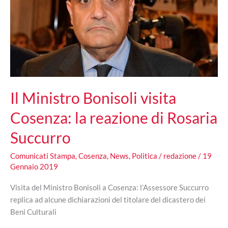
Il Ministro Bonisoli visita
Cosenza: la reazione di Rosaria
Succurro
Comunicati Stampa
,
Cosenza
,
News
,
Politica
/
redazione
/
19
Gennaio 2019
Visita del Ministro Bonisoli a Cosenza: l’Assessore Succurro
replica ad alcune dichiarazioni del titolare del dicastero dei
Beni Culturali