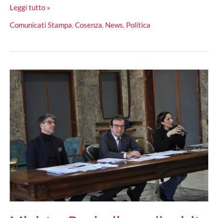
Il
Leggi tutto »
Ministro
Comunicati Stampa
,
Cosenza
,
News
,
Politica
Bonisoli
visita
Cosenza:
la
reazione
di
Rosaria
Succurro