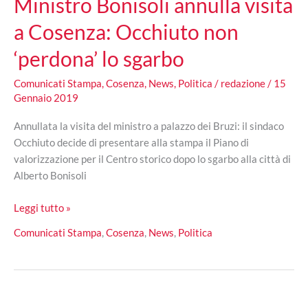
Ministro Bonisoli annulla visita
a Cosenza: Occhiuto non
‘perdona’ lo sgarbo
Comunicati Stampa
,
Cosenza
,
News
,
Politica
/
redazione
/
15
Gennaio 2019
Annullata la visita del ministro a palazzo dei Bruzi: il sindaco
Occhiuto decide di presentare alla stampa il Piano di
valorizzazione per il Centro storico dopo lo sgarbo alla città di
Alberto Bonisoli
Ministro
Leggi tutto »
Bonisoli
Comunicati Stampa
,
Cosenza
,
News
,
Politica
annulla
visita
a
Cosenza:
Occhiuto