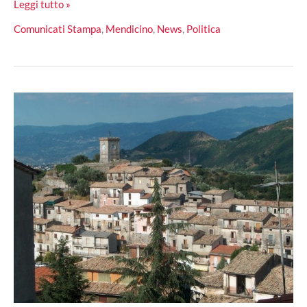
A
Leggi tutto »
Mendicino
Comunicati Stampa
,
Mendicino
,
News
,
Politica
il
bilancio
partecipato