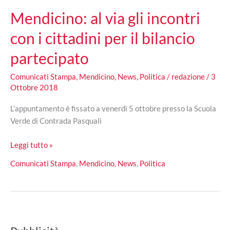
Mendicino: al via gli incontri
con i cittadini per il bilancio
partecipato
Comunicati Stampa
,
Mendicino
,
News
,
Politica
/
redazione
/
3
Ottobre 2018
L’appuntamento è fissato a venerdì 5 ottobre presso la Scuola
Verde di Contrada Pasquali
Mendicino:
Leggi tutto »
al
Comunicati Stampa
,
Mendicino
,
News
,
Politica
via
gli
incontri
con
i