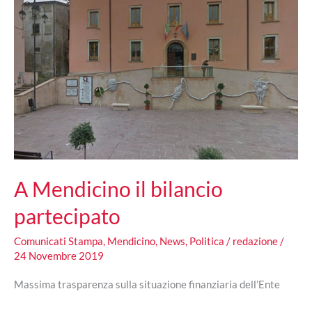
A Mendicino il bilancio
partecipato
Comunicati Stampa
,
Mendicino
,
News
,
Politica
/
redazione
/
24 Novembre 2019
Massima trasparenza sulla situazione finanziaria dell’Ente