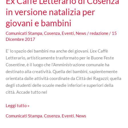
Ex Caffé Letterario di Cosenza
in versione natalizia per
giovani e bambini
Comunicati Stampa
,
Cosenza
,
Eventi
,
News
/
redazione
/
15
Dicembre 2017
E’ lo spazio dei bambini ma anche dei giovani. L’ex Caffè
Letterario, artisticamente trasformato per le Buone Feste
Cosentine, è il luogo che l’Amministrazione comunale ha
destinato alla creatività. Quella dei bambini, sapientemente
orientata dalle attività coordinate da Città dei Ragazzi; quella
degli studenti delle scuole medie inferiori e superiori della
città. Accade tutto nel
Ex
Leggi tutto »
Caffé
Comunicati Stampa
,
Cosenza
,
Eventi
,
News
Letterario
di