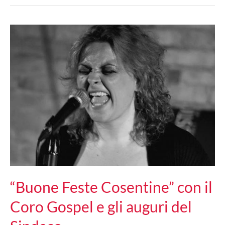
Cosenza
in
versione
natalizia
per
giovani
e
bambini
“Buone Feste Cosentine” con il
Coro Gospel e gli auguri del