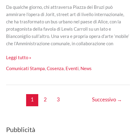
Da qualche giorno, chi attraversa Piazza dei Bruzi può
ammirare l’opera di Jorit, street art di livello internazionale,
che ha trasformato un bus urbano nel paese di Alice, con la
protagonista della favola di Lewis Carroll su un lato e
Bianconiglio sull’altro. Una vera e propria opera d’arte ‘mobile’
che l’Amministrazione comunale, in collaborazione con
Bus
Leggi tutto »
di
Comunicati Stampa
,
Cosenza
,
Eventi
,
News
Alice,
inaugurazione
il
16
1
2
3
Successivo
→
dicembre
nel
centro
storico
Pubblicità
di