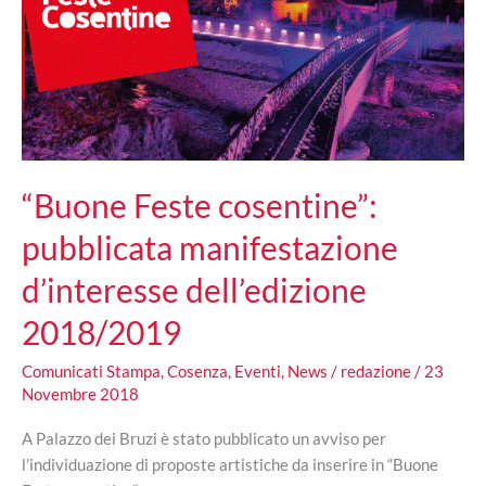
“Buone Feste cosentine”:
pubblicata manifestazione
d’interesse dell’edizione
2018/2019
Comunicati Stampa
,
Cosenza
,
Eventi
,
News
/
redazione
/
23
Novembre 2018
A Palazzo dei Bruzi è stato pubblicato un avviso per
l’individuazione di proposte artistiche da inserire in “Buone