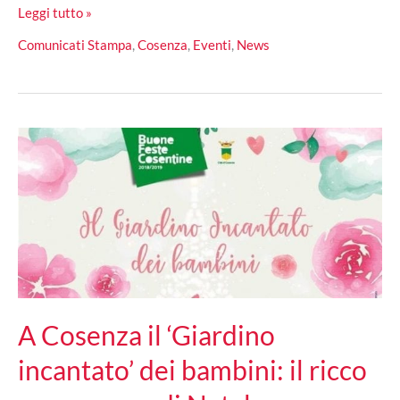
Buone
Leggi tutto »
Feste
Comunicati Stampa
,
Cosenza
,
Eventi
,
News
cosentine
2019/2020:
il
ricco
programma
di
eventi
A Cosenza il ‘Giardino
incantato’ dei bambini: il ricco