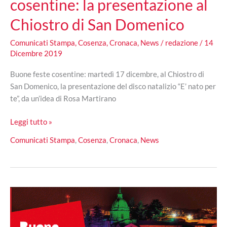
cosentine: la presentazione al
Chiostro di San Domenico
Comunicati Stampa
,
Cosenza
,
Cronaca
,
News
/
redazione
/
14
Dicembre 2019
Buone feste cosentine: martedì 17 dicembre, al Chiostro di
San Domenico, la presentazione del disco natalizio “E’ nato per
te”, da un’idea di Rosa Martirano
“E’
Leggi tutto »
nato
Comunicati Stampa
,
Cosenza
,
Cronaca
,
News
per
te”
a
Buone
feste
cosentine:
la