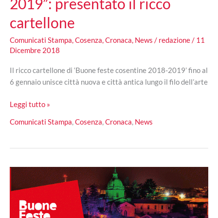
2019”: presentato il ricco
cartellone
Comunicati Stampa
,
Cosenza
,
Cronaca
,
News
/
redazione
/
11
Dicembre 2018
Il ricco cartellone di ‘Buone feste cosentine 2018-2019’ fino al
6 gennaio unisce città nuova e città antica lungo il filo dell’arte
“Buone
Leggi tutto »
feste
Comunicati Stampa
,
Cosenza
,
Cronaca
,
News
cosentine
2018-
2019”:
presentato
il
ricco
cartellone