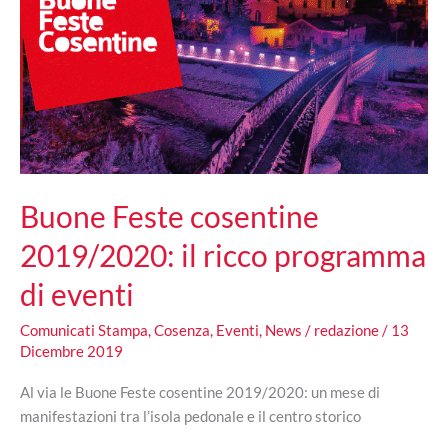
presentazione
al
Chiostro
di
San
Domenico
Buone Feste cosentine
2019/2020: il ricco programma
di eventi
Comunicati Stampa
,
Cosenza
,
Eventi
,
News
/
redazione
/
13
Dicembre 2019
Al via le Buone Feste cosentine 2019/2020: un mese di
manifestazioni tra l’isola pedonale e il centro storico