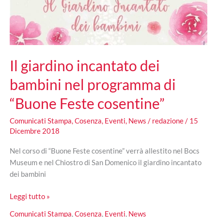
di
Natale
Il giardino incantato dei
bambini nel programma di
“Buone Feste cosentine”
Comunicati Stampa
,
Cosenza
,
Eventi
,
News
/
redazione
/
15
Dicembre 2018
Nel corso di “Buone Feste cosentine” verrà allestito nel Bocs
Museum e nel Chiostro di San Domenico il giardino incantato
dei bambini
Il
Leggi tutto »
giardino
Comunicati Stampa
,
Cosenza
,
Eventi
,
News