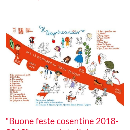
incantato
dei
bambini
nel
programma
di
“Buone
Feste
cosentine”
“Buone feste cosentine 2018-