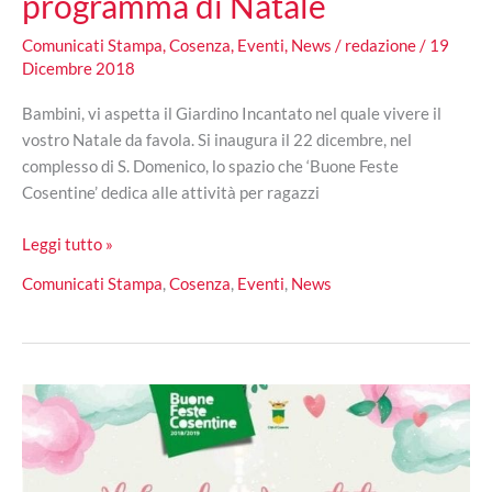
programma di Natale
Comunicati Stampa
,
Cosenza
,
Eventi
,
News
/
redazione
/
19
Dicembre 2018
Bambini, vi aspetta il Giardino Incantato nel quale vivere il
vostro Natale da favola. Si inaugura il 22 dicembre, nel
complesso di S. Domenico, lo spazio che ‘Buone Feste
Cosentine’ dedica alle attività per ragazzi
A
Leggi tutto »
Cosenza
Comunicati Stampa
,
Cosenza
,
Eventi
,
News
il
‘Giardino
incantato’
dei
bambini:
il
ricco
programma