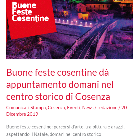
Buone feste cosentine dà
appuntamento domani nel
centro storico di Cosenza
Comunicati Stampa
,
Cosenza
,
Eventi
,
News
/
redazione
/
20
Dicembre 2019
Buone feste cosentine: percorsi d’arte, tra pittura e arazzi,
aspettando il Natale, domani nel centro storico