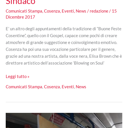
Sindaco
Comunicati Stampa
,
Cosenza
,
Eventi
,
News
/
redazione
/
15
Dicembre 2017
E’ un altro degli appuntamenti della tradizione di “Buone Feste
Cosentine”, quello con il Gospel, capace come pochi di creare
atmosfere di grande suggestione e coinvolgimento emotivo.
Cosenza ha poi una sua vocazione particolare per il genere,
grazie ad una nostra artista, dalla voce nera, Elisa Brown che è
direttore artistico dell’associazione ‘Blowing on Soul’
“Buone
Leggi tutto »
Feste
Comunicati Stampa
,
Cosenza
,
Eventi
,
News
Cosentine”
con
il
Coro
Gospel
e