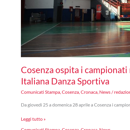
Cosenza ospita i campionati 
Italiana Danza Sportiva
Comunicati Stampa
,
Cosenza
,
Cronaca
,
News
/
redazi
Da giovedì 25 a domenica 28 aprile a Cosenza i campion
Cosenza
Leggi tutto »
ospita
Comunicati Stampa
,
Cosenza
,
Cronaca
,
News