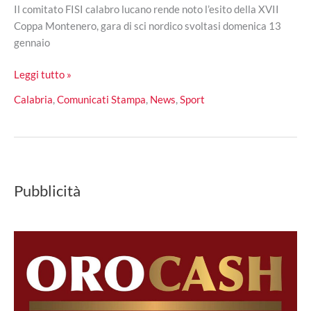
Il comitato FISI calabro lucano rende noto l’esito della XVII
Coppa Montenero, gara di sci nordico svoltasi domenica 13
gennaio
XVII
Leggi tutto »
Coppa
Calabria
,
Comunicati Stampa
,
News
,
Sport
Sci
Club
Montenero:
i
risultati
Pubblicità
della
gara