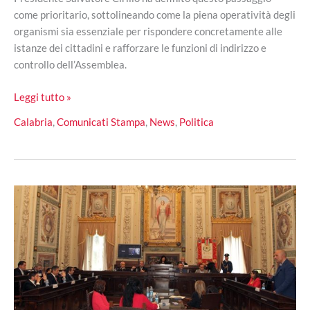
come prioritario, sottolineando come la piena operatività degli
organismi sia essenziale per rispondere concretamente alle
istanze dei cittadini e rafforzare le funzioni di indirizzo e
controllo dell’Assemblea.
Calabria,
Leggi tutto »
si
Calabria
,
Comunicati Stampa
,
News
,
Politica
insediano
le
Commissioni
Consiliari:
Cirillo
avvia
l’attività
legislativa