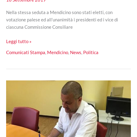
Nella stessa seduta a Mendicino sono stati eletti, con
votazione palese ed all’unanimità i presidenti ed i vice di
ciascuna Commissione Consiliare
Mendicino,
Leggi tutto »
insediate
Comunicati Stampa
,
Mendicino
,
News
,
Politica
le
Commissioni
consiliari