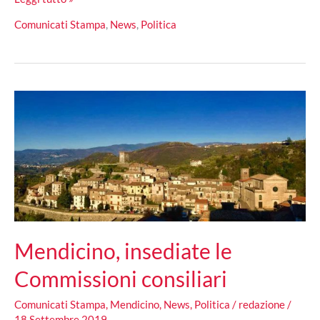
Consiglio
Comunicati Stampa
,
News
,
Politica
Provinciale
di
Cosenza
ha
istituito
le
Commissioni
consiliari
Mendicino, insediate le
Commissioni consiliari
Comunicati Stampa
,
Mendicino
,
News
,
Politica
/
redazione
/
18 Settembre 2019