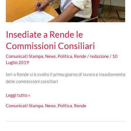
Insediate a Rende le
Commissioni Consiliari
Comunicati Stampa
,
News
,
Politica
,
Rende
/
redazione
/
10
Luglio 2019
Ieri a Rende si è svolto il primo giorno di lavoro e insediamento
delle commissioni consiliari
Insediate
Leggi tutto »
a
Comunicati Stampa
,
News
,
Politica
,
Rende
Rende
le
Commissioni
Consiliari