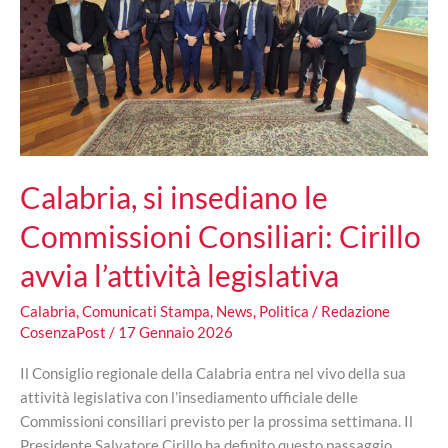
Calabria, si insediano le
Commissioni Consiliari: Cirillo
avvia l’attività legislativa
Calabria
,
Comunicati Stampa
,
News
,
Politica
/
Redazione
CosenzaPost
/
17 Gennaio 2026
Il Consiglio regionale della Calabria entra nel vivo della sua
attività legislativa con l’insediamento ufficiale delle
Commissioni consiliari previsto per la prossima settimana. Il
Presidente Salvatore Cirillo ha definito questo passaggio