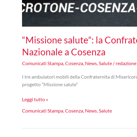
“Missione salute”: la Confrat
Nazionale a Cosenza
Comunicati Stampa
,
Cosenza
,
News
,
Salute
/
redazion
I tre ambulatori mobili della Confraternita di Miserico
progetto “Missione salute”
“Missione
Leggi tutto »
salute”:
Comunicati Stampa
,
Cosenza
,
News
,
Salute
la
Confraternita
di