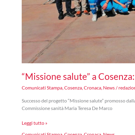
“Missione salute” a Cosenza:
Comunicati Stampa
,
Cosenza
,
Cronaca
,
News
/
redazi
Successo del progetto “Missione salute” promosso dalla
Commissione sanità Maria Teresa De Marco
“Missione
Leggi tutto »
salute”
Comunicati Stampa
,
Cosenza
,
Cronaca
,
News