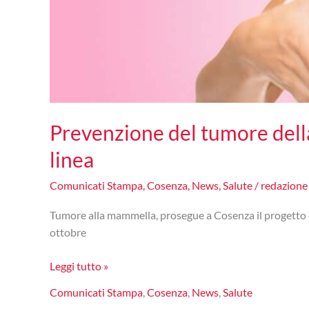
Prevenzione del tumore del
linea
Comunicati Stampa
,
Cosenza
,
News
,
Salute
/
redazion
Tumore alla mammella, prosegue a Cosenza il progett
ottobre
Prevenzione
Leggi tutto »
del
Comunicati Stampa
,
Cosenza
,
News
,
Salute
tumore