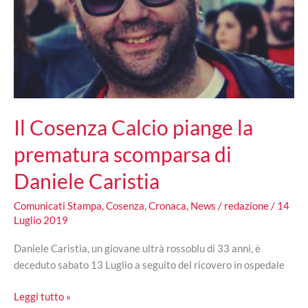
Il Cosenza Calcio piange la
prematura scomparsa di
Daniele Caristia
Comunicati Stampa
,
Cosenza
,
Cronaca
,
News
/
redazione
/
14
Luglio 2019
Daniele Caristia, un giovane ultrà rossoblu di 33 anni, è
deceduto sabato 13 Luglio a seguito del ricovero in ospedale
Il
Leggi tutto »