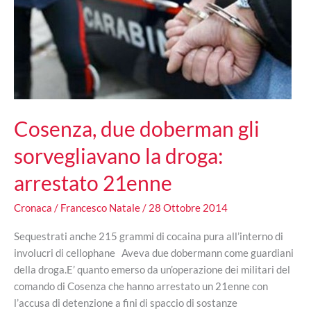
Cosenza, due doberman gli
sorvegliavano la droga:
arrestato 21enne
Cronaca
/
Francesco Natale
/
28 Ottobre 2014
Sequestrati anche 215 grammi di cocaina pura all’interno di
involucri di cellophane Aveva due dobermann come guardiani
della droga.E’ quanto emerso da un’operazione dei militari del
comando di Cosenza che hanno arrestato un 21enne con
l’accusa di detenzione a fini di spaccio di sostanze