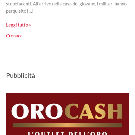
stupefacenti. All’arrivo nella casa del giovane, i militari hanno
perquisito […]
Cosenza,
Leggi tutto »
due
Cronaca
doberman
gli
sorvegliavano
la
droga:
Pubblicità
arrestato
21enne