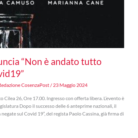
uncia “Non è andato tutto
ovid19”
Redazione CosenzaPost
/
23 Maggio 2024
ilea 26, Ore 17.00. Ingresso con offerta libera. L’evento è
islatura Dopo il successo delle 6 anteprime nazionali, il
egate sul Covid 19”, del regista Paolo Cassina, già firma di