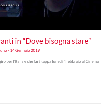
ranti in “Dove bisogna stare”
runo
/
14 Gennaio 2019
ro per l’Italia e che farà tappa lunedì 4 febbraio al Cinema