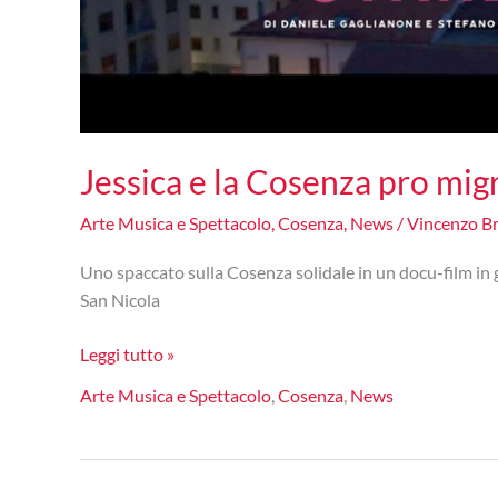
Jessica e la Cosenza pro mig
Arte Musica e Spettacolo
,
Cosenza
,
News
/
Vincenzo B
Uno spaccato sulla Cosenza solidale in un docu-film in gi
San Nicola
Jessica
Leggi tutto »
e
Arte Musica e Spettacolo
,
Cosenza
,
News
la
Cosenza
pro
migranti