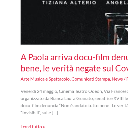
A Paola arriva docu-film den
bene, le verità negate sul C
Arte Musica e Spettacolo
,
Comunicati Stampa
,
News
/
Venerdì 24 maggio, Cinema Teatro Odeon, Via Francesco C
organizzato da Bianca Laura Granato, senatrice XVIII leg
docu-film denuncia “Non è andato tutto bene- Le verità n
“Invisibili”, sulle […]
A
Leggi tutto »