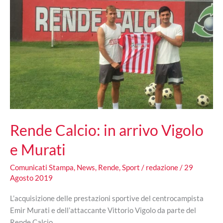
Rende Calcio: in arrivo Vigolo
e Murati
Comunicati Stampa
,
News
,
Rende
,
Sport
/
redazione
/
29
Agosto 2019
L’acquisizione delle prestazioni sportive del centrocampista
Emir Murati e dell’attaccante Vittorio Vigolo da parte del
Rende Calcio