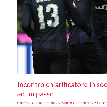
salvezza”
Incontro chiarificatore in so
ad un passo
Cosenza Calcio
,
Featured
/
Marco Chiappetta
/
8 Otto