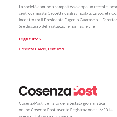
La societá annuncia compattezza dopo un recente incontr
centrocampista Caccetta dagli svincolati. La Società C
incontro tra il Presidente Eugenio Guarascio, il Dirett
Si è discusso della situazione non facile che
Incontro
Leggi tutto »
chiarificatore
Cosenza Calcio
,
Featured
in
societá,
calciomercato:
Caccetta
ad
un
passo
CosenzaPost.it è il sito della testata giornalistica
online Cosenza Post, avente Registrazione n. 6/2014
presso il Tribunale di Cosenza