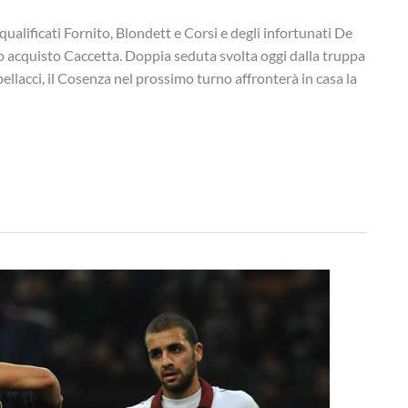
ualificati Fornito, Blondett e Corsi e degli infortunati De
o acquisto Caccetta. Doppia seduta svolta oggi dalla truppa
llacci, il Cosenza nel prossimo turno affronterà in casa la