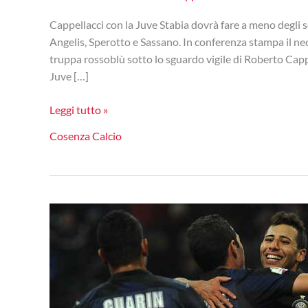
Cappellacci con la Juve Stabia dovrà fare a meno degli sq
Angelis, Sperotto e Sassano. In conferenza stampa il ne
truppa rossoblù sotto lo sguardo vigile di Roberto Cappe
Juve […]
Cosenza
Leggi tutto »
falcidiato
Cosenza Calcio
da
infortuni
e
squalifiche;
Caccetta
“Voglio
portare
il
Cosenza
alla