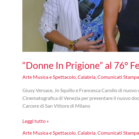
“Donne In Prigione” al 76° F
Arte Musica e Spettacolo
,
Calabria
,
Comunicati Stamp
Giusy Versace, Jo Squillo e Francesca Carollo di nuovo 
Cinematografica di Venezia per presentare il nuovo docu
Carcere di San Vittore di Milano
“Donne
Leggi tutto »
In
Arte Musica e Spettacolo
,
Calabria
,
Comunicati Stamp
Prigione”