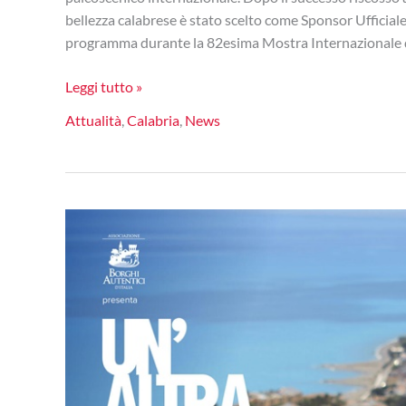
bellezza calabrese è stato scelto come Sponsor Ufficiale 
programma durante la 82esima Mostra Internazionale d
Naturalmente
Leggi tutto »
Bella
Attualità
,
Calabria
,
News
vola
a
Venezia:
sponsor
ufficiale
del
“Salotto
delle
Celebrità”