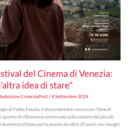
estival del Cinema di Venezia:
’altra idea di stare”
Redazione CosenzaPost
/
4 Settembre 2024
gia di Fabio Fasulo, il documentario nasce con l’idea di
o spunto di riflessione universale sulla visione dei piccoli
 Autentici d’Italia porta avanti da oltre 20 anni: non borghi