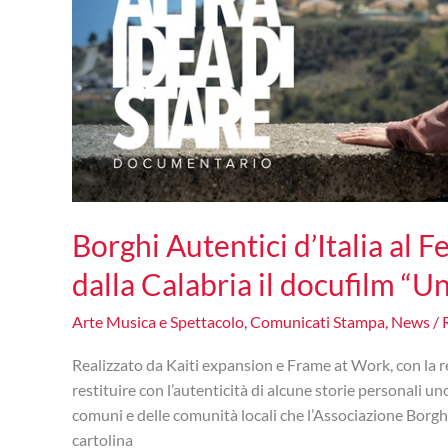
Borghi Autentici d’Italia al F
dalla Calabria il docufilm “Un
Arte Musica e Spettacolo
,
Comunicati Stampa
,
News
/
Realizzato da Kaiti expansion e Frame at Work, con la re
restituire con l’autenticità di alcune storie personali un
comuni e delle comunità locali che l’Associazione Borghi
cartolina