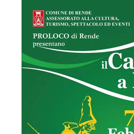
de
“Il
Carnevale
di
Rende”