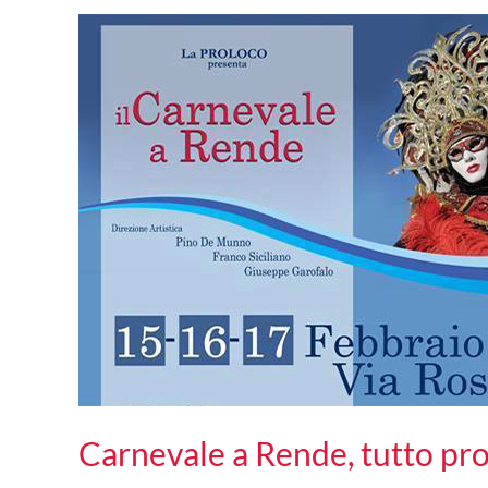
più
colorata
dell’anno,
al
via
la
Seconda
Edizione
di
“Carnevale
a
Rende”
Carnevale a Rende, tutto pro