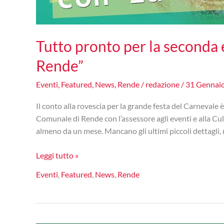
Tutto pronto per la seconda 
Rende”
Eventi
,
Featured
,
News
,
Rende
/
redazione
/
31 Gennai
Il conto alla rovescia per la grande festa del Carnevale 
Comunale di Rende con l’assessore agli eventi e alla Cul
almeno da un mese. Mancano gli ultimi piccoli dettagli, 
Tutto
Leggi tutto »
pronto
Eventi
,
Featured
,
News
,
Rende
per
la
seconda
edizione