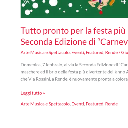
Tutto pronto per la festa più 
Seconda Edizione di “Carnev
Arte Musica e Spettacolo
,
Eventi
,
Featured
,
Rende
/
Giu
Domenica, 7 febbraio, al via la Seconda Edizione di “Carn
maschere ed il brio della festa più divertente dell’anno
che Via Rossini, a Rende, è nuovamente pronta a colorar
Tutto
Leggi tutto »
pronto
Arte Musica e Spettacolo
,
Eventi
,
Featured
,
Rende
per
la
festa