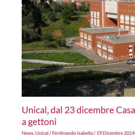
Unical, dal 23 dicembre Casa
a gettoni
News
,
Unical
/
Ferdinando Isabella
/
19 Dicembre 2014