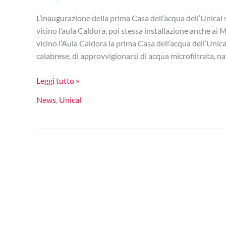
L’inaugurazione della prima Casa dell’acqua dell’Unical 
vicino l’aula Caldora, poi stessa installazione anche ai 
vicino l’Aula Caldora la prima Casa dell’acqua dell’Unic
calabrese, di approvvigionarsi di acqua microfiltrata, na
Unical,
Leggi tutto »
dal
News
,
Unical
23
dicembre
Casa
dell’acqua
e
nuove
lavanderie
a
gettoni