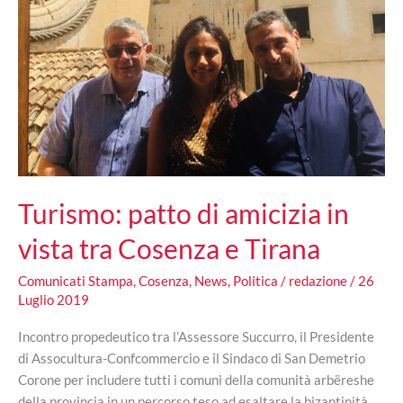
Turismo: patto di amicizia in
vista tra Cosenza e Tirana
Comunicati Stampa
,
Cosenza
,
News
,
Politica
/
redazione
/
26
Luglio 2019
Incontro propedeutico tra l’Assessore Succurro, il Presidente
di Assocultura-Confcommercio e il Sindaco di San Demetrio
Corone per includere tutti i comuni della comunità arbëreshe
della provincia in un percorso teso ad esaltare la bizantinità