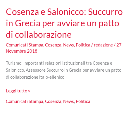
Cosenza e Salonicco: Succurro
in Grecia per avviare un patto
di collaborazione
Comunicati Stampa
,
Cosenza
,
News
,
Politica
/
redazione
/
27
Novembre 2018
Turismo: importanti relazioni istituzionali tra Cosenza e
Salonicco. Assessore Succurro in Grecia per avviare un patto
di collaborazione italo-ellenico
Cosenza
Leggi tutto »
e
Comunicati Stampa
,
Cosenza
,
News
,
Politica
Salonicco:
Succurro
in
Grecia