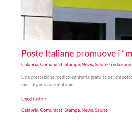
Poste Italiane promuove i “m
Calabria
,
Comunicati Stampa
,
News
,
Salute
/
redazione
Una prestazione medico-sanitaria gratuita per chi sotto
mesi di gennaio e febbraio
Poste
Leggi tutto »
Italiane
Calabria
,
Comunicati Stampa
,
News
,
Salute
promuove
i
“mesi