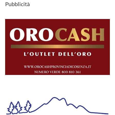
Pubblicità
ultima
generazione