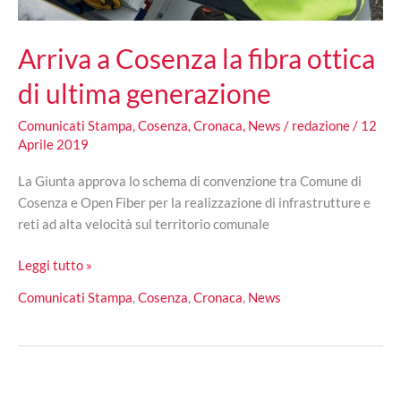
Arriva a Cosenza la fibra ottica
di ultima generazione
Comunicati Stampa
,
Cosenza
,
Cronaca
,
News
/
redazione
/
12
Aprile 2019
La Giunta approva lo schema di convenzione tra Comune di
Cosenza e Open Fiber per la realizzazione di infrastrutture e
reti ad alta velocità sul territorio comunale
Arriva
Leggi tutto »
a
Comunicati Stampa
,
Cosenza
,
Cronaca
,
News
Cosenza
la
fibra
ottica
di