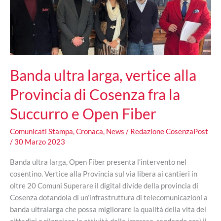
Banda ultra larga, vertice alla
Provincia di Cosenza fra la
Succurro e Open Fiber
Comunicati Stampa
,
Cronaca
,
News
/
Redazione CosenzaPost
/
30 Marzo 2023
Banda ultra larga, Open Fiber presenta l’intervento nel
cosentino. Vertice alla Provincia sul via libera ai cantieri in
oltre 20 Comuni Superare il digital divide della provincia di
Cosenza dotandola di un’infrastruttura di telecomunicazioni a
banda ultralarga che possa migliorare la qualità della vita dei