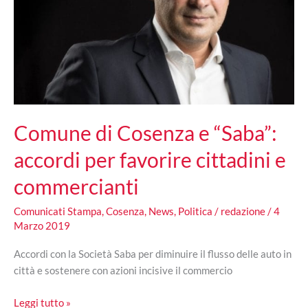
Comune di Cosenza e “Saba”:
accordi per favorire cittadini e
commercianti
Comunicati Stampa
,
Cosenza
,
News
,
Politica
/
redazione
/
4
Marzo 2019
Accordi con la Società Saba per diminuire il flusso delle auto in
città e sostenere con azioni incisive il commercio
Comune
Leggi tutto »