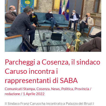
Parcheggi a Cosenza, il sindaco
Caruso incontra i
rappresentanti di SABA
Comunicati Stampa
,
Cosenza
,
News
,
Politica
,
Provincia
/
redazione
/
1 Aprile 2022
Il Sindaco Franz Caruso ha incontrato a Palazzo dei Bruzi i