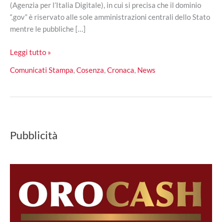
(Agenzia per l’Italia Digitale), in cui si precisa che il dominio
“.gov” è riservato alle sole amministrazioni centrali dello Stato
mentre le pubbliche […]
Modifica
Leggi tutto »
di
Comunicati Stampa
,
Cosenza
,
Cronaca
,
News
accesso
al
sito
del
Comune
Pubblicità
di
Cosenza