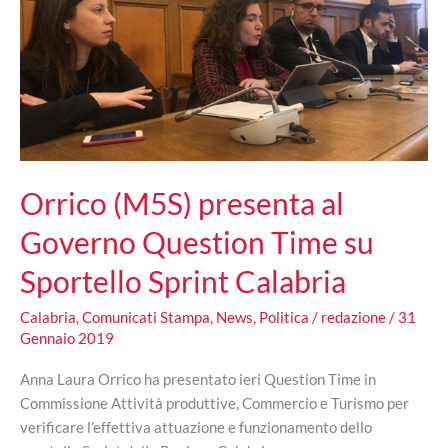
Orrico (M5S) presenta al
Governo Question Time su
Sportello Sprint Calabria
Calabria
,
Comunicati Stampa
,
News
,
Politica
/
redazione
/
31
Gennaio 2019
Anna Laura Orrico ha presentato ieri Question Time in
Commissione Attività produttive, Commercio e Turismo per
verificare l’effettiva attuazione e funzionamento dello