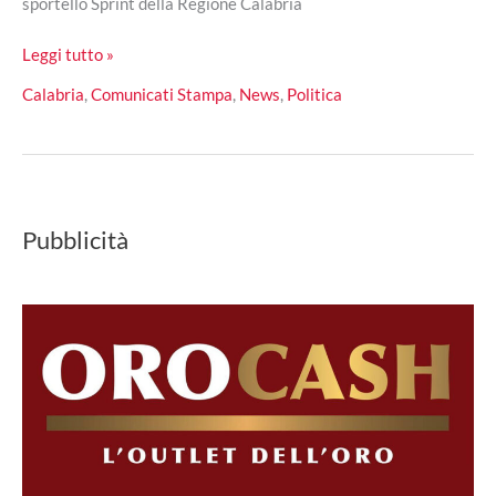
sportello Sprint della Regione Calabria
Orrico
Leggi tutto »
(M5S)
Calabria
,
Comunicati Stampa
,
News
,
Politica
presenta
al
Governo
Question
Time
Pubblicità
su
Sportello
Sprint
Calabria