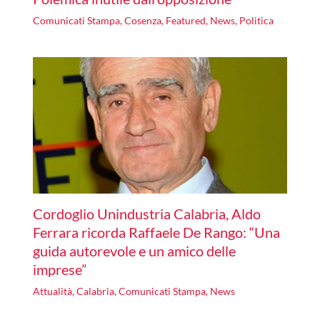
Comunicati Stampa
,
Cosenza
,
Featured
,
News
,
Politica
Cordoglio Unindustria Calabria, Aldo
Ferrara ricorda Raffaele De Rango: “Una
guida autorevole e un amico delle
imprese”
Attualità
,
Calabria
,
Comunicati Stampa
,
News