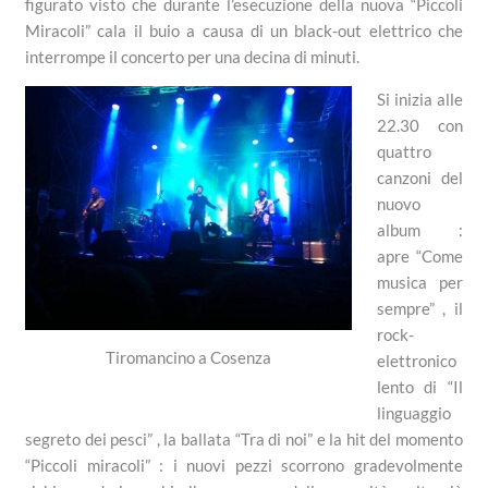
figurato visto che durante l’esecuzione della nuova “Piccoli
Miracoli” cala il buio a causa di un black-out elettrico che
interrompe il concerto per una decina di minuti.
Si inizia alle
22.30 con
quattro
canzoni del
nuovo
album :
apre “Come
musica per
sempre” , il
rock-
Tiromancino a Cosenza
elettronico
lento di “Il
linguaggio
segreto dei pesci” , la ballata “Tra di noi” e la hit del momento
“Piccoli miracoli” : i nuovi pezzi scorrono gradevolmente