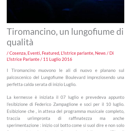
Tiromancino, un lungofiume di
qualità
/
Cosenza
,
Eventi
,
Featured
,
L'Istrice parlante
,
News
/ Di
L'Istrice Parlante
/
11 Luglio 2016
I Tiromancino muovono le ali di nuovo e planano sul
palcoscenico del Lungofiume Boulevard impreziosendo una
perfetta calda serata di inizio Luglio.
La kermesse è iniziata il 07 luglio e prevedeva appunto
l’esibizione di Federico Zampaglione e soci per il 10 luglio.
Esibizione che , in attesa del programma musicale completo,
traccia un’impronta di raffinatezza ma anche
sperimentazione : inizio col botto come si suol dire e non solo