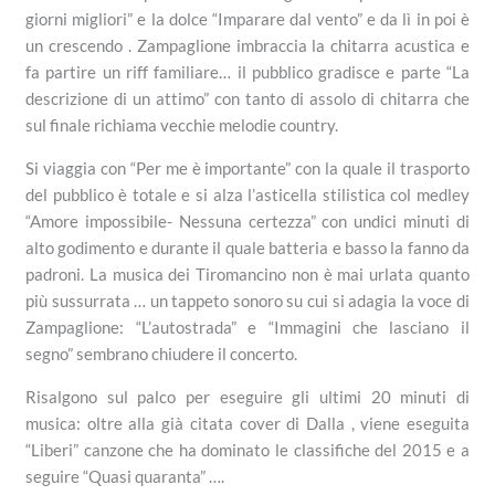
giorni migliori” e la dolce “Imparare dal vento” e da lì in poi è
un crescendo . Zampaglione imbraccia la chitarra acustica e
fa partire un riff familiare… il pubblico gradisce e parte “La
descrizione di un attimo” con tanto di assolo di chitarra che
sul finale richiama vecchie melodie country.
Si viaggia con “Per me è importante” con la quale il trasporto
del pubblico è totale e si alza l’asticella stilistica col medley
“Amore impossibile- Nessuna certezza” con undici minuti di
alto godimento e durante il quale batteria e basso la fanno da
padroni. La musica dei Tiromancino non è mai urlata quanto
più sussurrata … un tappeto sonoro su cui si adagia la voce di
Zampaglione: “L’autostrada” e “Immagini che lasciano il
segno” sembrano chiudere il concerto.
Risalgono sul palco per eseguire gli ultimi 20 minuti di
musica: oltre alla già citata cover di Dalla , viene eseguita
“Liberi” canzone che ha dominato le classifiche del 2015 e a
seguire “Quasi quaranta” ….