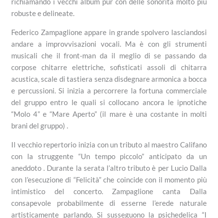
richiamando i vecchi album pur con delle sonorità molto più
robuste e delineate.
Federico Zampaglione appare in grande spolvero lasciandosi
andare a improvvisazioni vocali. Ma è con gli strumenti
musicali che il front-man da il meglio di se passando da
corpose chitarre elettriche, sofisticati assoli di chitarra
acustica, scale di tastiera senza disdegnare armonica a bocca
e percussioni. Si inizia a percorrere la fortuna commerciale
del gruppo entro le quali si collocano ancora le ipnotiche
“Molo 4” e “Mare Aperto” (il mare è una costante in molti
brani del gruppo) .
Il vecchio repertorio inizia con un tributo al maestro Califano
con la struggente “Un tempo piccolo” anticipato da un
aneddoto . Durante la serata l’altro tributo è per Lucio Dalla
con l’esecuzione di “Felicità” che coincide con il momento più
intimistico del concerto. Zampaglione canta Dalla
consapevole probabilmente di esserne l’erede naturale
artisticamente parlando. Si susseguono la psichedelica “I