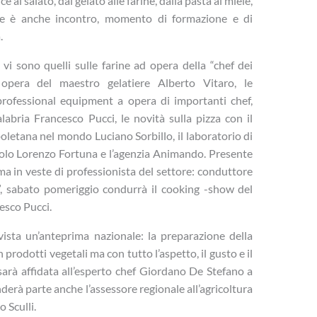
al salato, dal gelato alle farine, dalla pasta al miele,
one è anche incontro, momento di formazione e di
.
vi sono quelli sulle farine ad opera della “chef dei
 opera del maestro gelatiere Alberto Vitaro, le
professional equipment a opera di importanti chef,
bria Francesco Pucci, le novità sulla pizza con il
letana nel mondo Luciano Sorbillo, il laboratorio di
iolo Lorenzo Fortuna e l’agenzia Animando. Presente
a in veste di professionista del settore: conduttore
, sabato pomeriggio condurrà il cooking -show del
esco Pucci.
ista un’anteprima nazionale: la preparazione della
rodotti vegetali ma con tutto l’aspetto, il gusto e il
sarà affidata all’esperto chef Giordano De Stefano a
derà parte anche l’assessore regionale all’agricoltura
 Sculli.