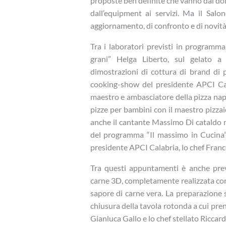
proposte ben definite che vanno dal dolce 
dall’equipment ai servizi. Ma il Sal
aggiornamento, di confronto e di novità
Tra i laboratori previsti in programma 
grani” Helga Liberto, sul gelato a
dimostrazioni di cottura di brand di 
cooking-show del presidente APCI Cala
maestro e ambasciatore della pizza napo
pizze per bambini con il maestro pizza
anche il cantante Massimo Di cataldo m
del programma “Il massimo in Cucina”
presidente APCI Calabria, lo chef Franc
Tra questi appuntamenti è anche prev
carne 3D, completamente realizzata con p
sapore di carne vera. La preparazione 
chiusura della tavola rotonda a cui pren
Gianluca Gallo e lo chef stellato Riccardo