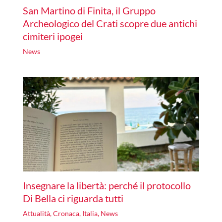
San Martino di Finita, il Gruppo
Archeologico del Crati scopre due antichi
cimiteri ipogei
News
Insegnare la libertà: perché il protocollo
Di Bella ci riguarda tutti
Attualità
,
Cronaca
,
Italia
,
News