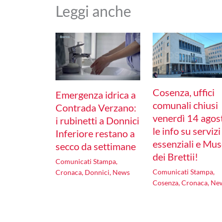
Leggi anche
Cosenza, uffici
Emergenza idrica a
comunali chiusi
Contrada Verzano:
venerdì 14 agos
i rubinetti a Donnici
le info su servizi
Inferiore restano a
essenziali e Mu
secco da settimane
dei Brettii!
Comunicati Stampa
,
Comunicati Stampa
,
Cronaca
,
Donnici
,
News
Cosenza
,
Cronaca
,
Ne