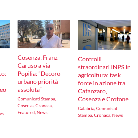
Cosenza, Franz
Controlli
Caruso a via
straordinari INPS in
to:
Popilia: “Decoro
agricoltura: task
urbano priorità
force in azione tra
seo
assoluta”
Catanzaro,
Cosenza e Crotone
Comunicati Stampa
,
Cosenza
,
Cronaca
,
Calabria
,
Comunicati
Featured
,
News
ws
Stampa
,
Cronaca
,
News