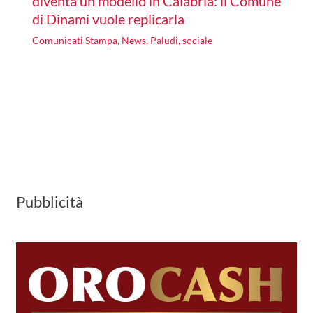
diventa un modello in Calabria: il Comune
di Dinami vuole replicarla
Comunicati Stampa
,
News
,
Paludi
,
sociale
Pubblicità