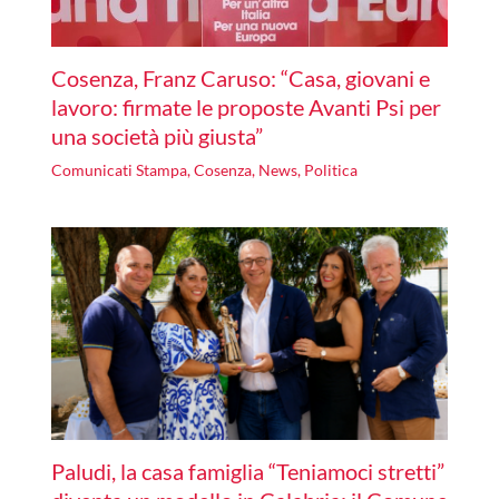
Cosenza, Franz Caruso: “Casa, giovani e
lavoro: firmate le proposte Avanti Psi per
una società più giusta”
Comunicati Stampa
,
Cosenza
,
News
,
Politica
Paludi, la casa famiglia “Teniamoci stretti”