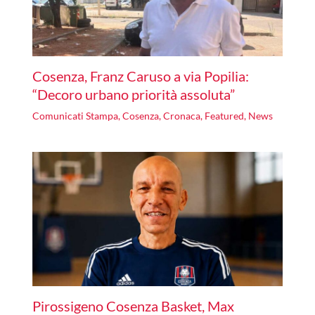
Cosenza, Franz Caruso a via Popilia:
“Decoro urbano priorità assoluta”
Comunicati Stampa
,
Cosenza
,
Cronaca
,
Featured
,
News
Pirossigeno Cosenza Basket, Max