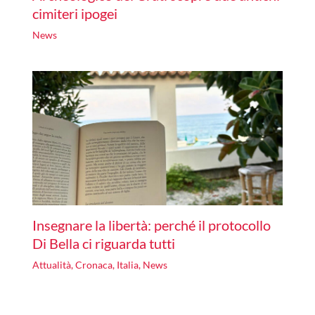
cimiteri ipogei
News
Insegnare la libertà: perché il protocollo
Di Bella ci riguarda tutti
Attualità
,
Cronaca
,
Italia
,
News