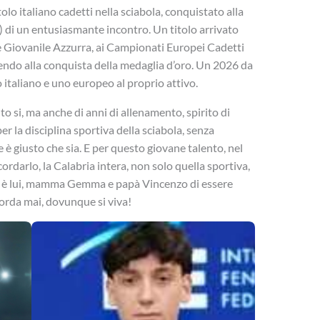
olo italiano cadetti nella sciabola, conquistato alla
) di un entusiasmante incontro. Un titolo arrivato
e Giovanile Azzurra, ai Campionati Europei Cadetti
uendo alla conquista della medaglia d’oro. Un 2026 da
 italiano e uno europeo al proprio attivo.
nto si, ma anche di anni di allenamento, spirito di
er la disciplina sportiva della sciabola, senza
 è giusto che sia. E per questo giovane talento, nel
ordarlo, la Calabria intera, non solo quella sportiva,
lo è lui, mamma Gemma e papà Vincenzo di essere
corda mai, dovunque si viva!