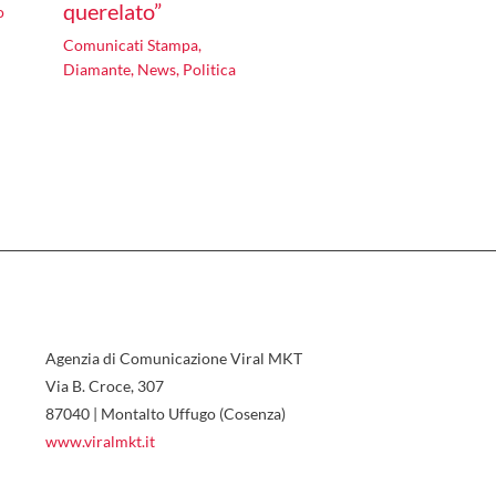
querelato”
o
Comunicati Stampa
,
Diamante
,
News
,
Politica
Agenzia di Comunicazione Viral MKT
Via B. Croce, 307
87040 | Montalto Uffugo (Cosenza)
www.viralmkt.it