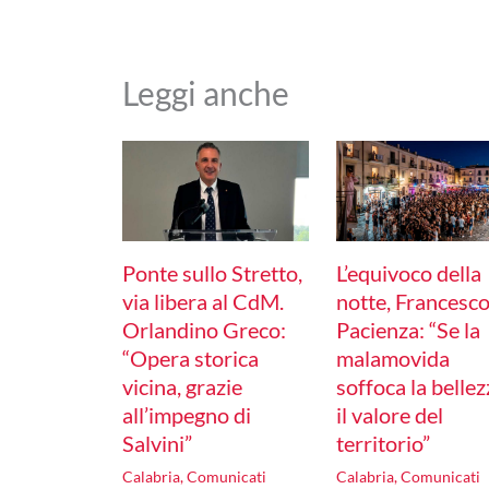
Leggi anche
Ponte sullo Stretto,
L’equivoco della
via libera al CdM.
notte, Francesc
Orlandino Greco:
Pacienza: “Se la
“Opera storica
malamovida
vicina, grazie
soffoca la bellez
all’impegno di
il valore del
Salvini”
territorio”
Calabria
,
Comunicati
Calabria
,
Comunicati