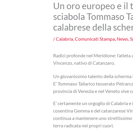
Un oro europeo e il t
sciabola Tommaso Tal
calabrese della sch
/
Calabria
,
Comunicati Stampa
,
News
,
S
Radici profonde nel Meridione: l’atleta a
Vincenzo, nativo di Catanzaro.
Un giovanissimo talento della scherma it
E’ Tommaso Tallarico tesserato Petrarca
provincia di Venezia e nel Veneto vive c
E’ certamente un orgoglio di Calabria e 
cosentina Gemma e del catanzarese Vinc
continua a mantenere uno strettissimo e
terra radicata nei propri cuori.