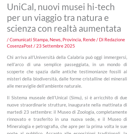
UniCal, nuovi musei hi-tech
per un viaggio tra natura e
scienza con realtà aumentata
/
Comunicati Stampa
,
News
,
Provincia
,
Rende
/ Di
Redazione
CosenzaPost
/
23 Settembre 2025
Chi arriva all’Università della Calabria può oggi immergersi,
nell’arco di una semplice passeggiata, in un mondo di
scoperte che spazia dalle antiche testimonianze fossili ai
misteri della biodiversità, dalle forme cristalline dei minerali
alle meraviglie dell’ambiente naturale.
Il Sistema museale dell’Unical (Simu), si è arricchito di due
nuove straordinarie strutture, inaugurate nella mattinata di
martedì 23 settembre: il Museo di Zoologia, completamente
rinnovato e trasferito in una nuova sede, e il Museo di
Mineralogia e petrografia, che apre per la prima volta le sue
porte al pubblico. Accanto alle esposizioni tradizionali, la