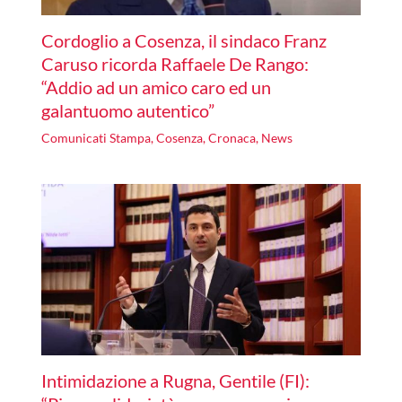
Cordoglio a Cosenza, il sindaco Franz
Caruso ricorda Raffaele De Rango:
“Addio ad un amico caro ed un
galantuomo autentico”
Comunicati Stampa
,
Cosenza
,
Cronaca
,
News
Intimidazione a Rugna, Gentile (FI):