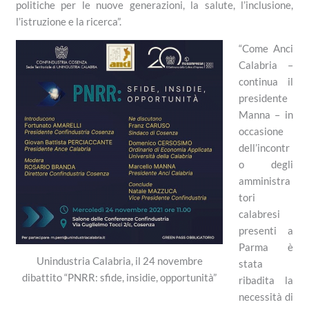
politiche per le nuove generazioni, la salute, l’inclusione,
l’istruzione e la ricerca”.
“Come Anci
Calabria –
continua il
presidente
Manna – in
occasione
dell’incontr
o degli
amministra
tori
calabresi
presenti a
Parma è
Unindustria Calabria, il 24 novembre
stata
dibattito “PNRR: sfide, insidie, opportunità”
ribadita la
necessità di