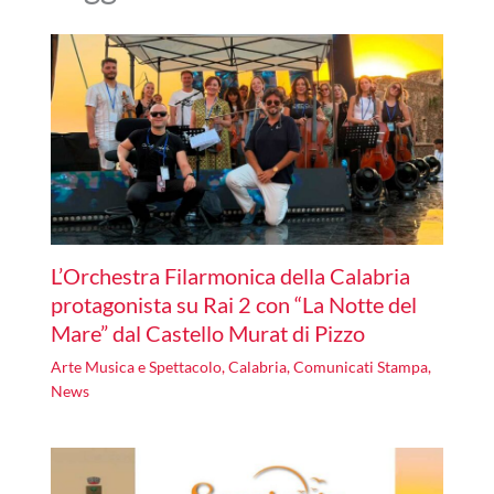
L’Orchestra Filarmonica della Calabria
protagonista su Rai 2 con “La Notte del
Mare” dal Castello Murat di Pizzo
Arte Musica e Spettacolo
,
Calabria
,
Comunicati Stampa
,
News