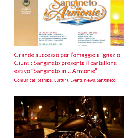
Grande successo per l’omaggio a Ignazio
Giunti: Sangineto presenta il cartellone
estivo “Sangineto in… Armonie”
Comunicati Stampa
,
Cultura
,
Eventi
,
News
,
Sangineto