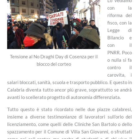
Lo vediamo
con la
riforma del
fisco, con la
Legge di
Bilancio e
con il
PNRR. Poco
Tensione al No Draghi Day di Cosenza per il
o nulla si fa
blocco del corteo
contro il
carovita, i
salari bloccati, sanità, scuola e trasporto pubblico. E questo in
Calabria diventa tutto ancor più grave, soprattutto se andrà
avanti lo scellerato progetto di autonomia differenziata.
Tutto questo è stato ricordato nelle due piazze calabresi,
insieme a diverse testimonianze di lavoratori sull’orlo del
licenziamento, come quelli delle Cliniche San Bartolo o dello
spazzamento per il Comune di Villa San Giovanni, o sfruttati
come nei call-center, ma anche di studenti e di chi vive il