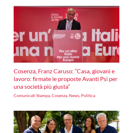
Cosenza, Franz Caruso: “Casa, giovani e
lavoro: firmate le proposte Avanti Psi per
una società più giusta”
Comunicati Stampa
,
Cosenza
,
News
,
Politica