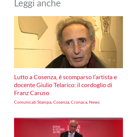
Leggi anche
Lutto a Cosenza, è scomparso l’artista e
docente Giulio Telarico: il cordoglio di
Franz Caruso
Comunicati Stampa
,
Cosenza
,
Cronaca
,
News