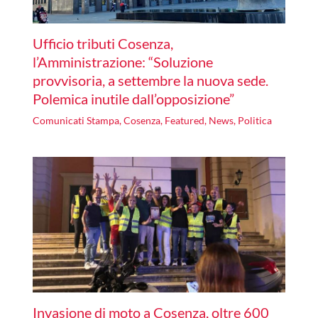
Ufficio tributi Cosenza,
l’Amministrazione: “Soluzione
provvisoria, a settembre la nuova sede.
Polemica inutile dall’opposizione”
Comunicati Stampa
,
Cosenza
,
Featured
,
News
,
Politica
Invasione di moto a Cosenza, oltre 600