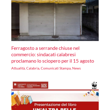
Ferragosto a serrande chiuse nel
commercio: sindacati calabresi
proclamano lo sciopero per il 15 agosto
Attualità
,
Calabria
,
Comunicati Stampa
,
News