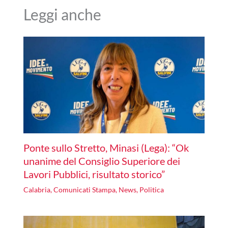
Leggi anche
Ponte sullo Stretto, Minasi (Lega): “Ok
unanime del Consiglio Superiore dei
Lavori Pubblici, risultato storico”
Calabria
,
Comunicati Stampa
,
News
,
Politica