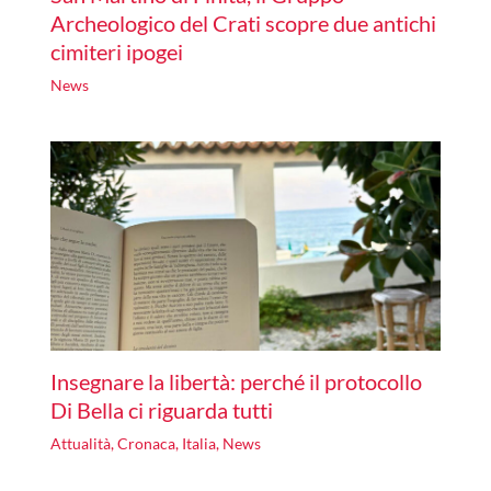
Archeologico del Crati scopre due antichi
cimiteri ipogei
News
Insegnare la libertà: perché il protocollo
Di Bella ci riguarda tutti
Attualità
,
Cronaca
,
Italia
,
News