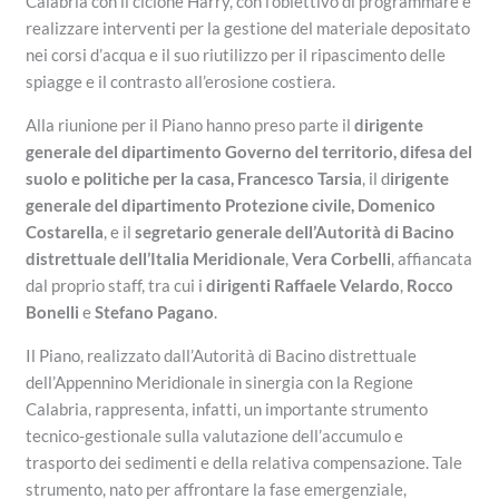
Calabria con il ciclone Harry, con l’obiettivo di programmare e
realizzare interventi per la gestione del materiale depositato
nei corsi d’acqua e il suo riutilizzo per il ripascimento delle
spiagge e il contrasto all’erosione costiera.
Alla riunione per il Piano hanno preso parte il
dirigente
generale del dipartimento Governo del territorio, difesa del
suolo e politiche per la casa, Francesco Tarsia
, il d
irigente
generale del dipartimento Protezione civile, Domenico
Costarella
, e il
segretario generale dell’Autorità di Bacino
distrettuale dell’Italia Meridionale
,
Vera Corbelli
, affiancata
dal proprio staff, tra cui i
dirigenti
Raffaele Velardo
,
Rocco
Bonelli
e
Stefano Pagano
.
Il Piano, realizzato dall’Autorità di Bacino distrettuale
dell’Appennino Meridionale in sinergia con la Regione
Calabria, rappresenta, infatti, un importante strumento
tecnico-gestionale sulla valutazione dell’accumulo e
trasporto dei sedimenti e della relativa compensazione. Tale
strumento, nato per affrontare la fase emergenziale,