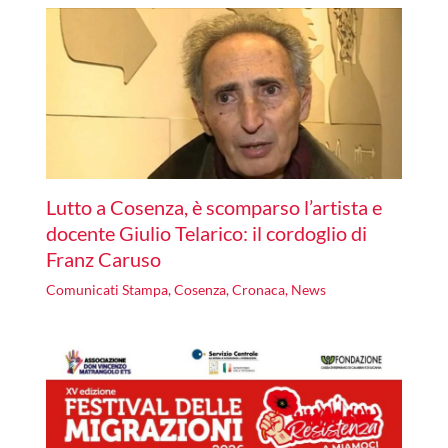
Lutto a Cosenza, è scomparso l’artista e
docente Giulio Telarico: il cordoglio di
Franz Caruso
Comunicati Stampa
,
Cosenza
,
Cronaca
,
News