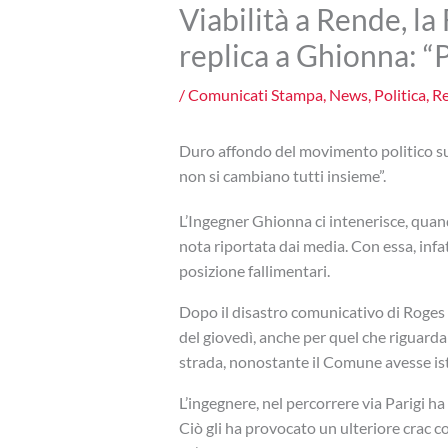
Viabilità a Rende, l
replica a Ghionna: “P
/
Comunicati Stampa
,
News
,
Politica
,
R
Duro affondo del movimento politico sull’
non si cambiano tutti insieme”.
L’Ingegner Ghionna ci intenerisce, quand
nota riportata dai media. Con essa, infat
posizione fallimentari.
Dopo il disastro comunicativo di Roges 
del giovedì, anche per quel che riguarda l
strada, nonostante il Comune avesse istit
L’ingegnere, nel percorrere via Parigi ha
Ciò gli ha provocato un ulteriore crac 