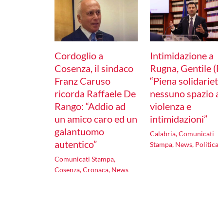
Cordoglio a
Intimidazione a
Cosenza, il sindaco
Rugna, Gentile (F
Franz Caruso
“Piena solidariet
ricorda Raffaele De
nessuno spazio 
Rango: “Addio ad
violenza e
un amico caro ed un
intimidazioni”
galantuomo
Calabria
,
Comunicati
autentico”
Stampa
,
News
,
Politic
Comunicati Stampa
,
Cosenza
,
Cronaca
,
News