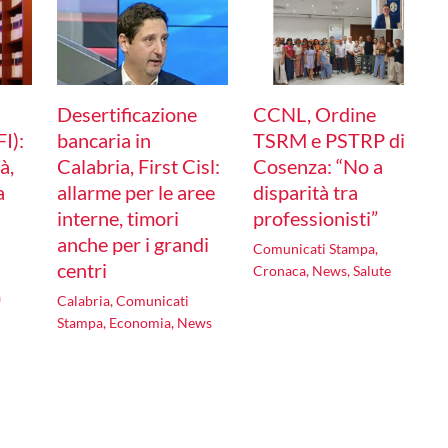
Desertificazione
CCNL, Ordine
I):
bancaria in
TSRM e PSTRP di
à,
Calabria, First Cisl:
Cosenza: “No a
a
allarme per le aree
disparità tra
interne, timori
professionisti”
anche per i grandi
Comunicati Stampa
,
centri
Cronaca
,
News
,
Salute
a
Calabria
,
Comunicati
Stampa
,
Economia
,
News