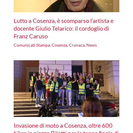
Lutto a Cosenza, è scomparso l’artista e
docente Giulio Telarico: il cordoglio di
Franz Caruso
Comunicati Stampa
,
Cosenza
,
Cronaca
,
News
Invasione di moto a Cosenza, oltre 600
biker in piazza Bilotti per la tappa finale di