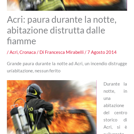
Acri: paura durante la notte,
abitazione distrutta dalle
fiamme
/
Acri
,
Cronaca
/ Di
Francesca Mirabelli
/
7 Agosto 2014
Grande paura durante la notte ad Acri, un incendio distrugge
un’abitazione, nessun ferito
Durante la
notte, in
una
abitazione
del centro
storico di
Acri, si è
sviluppato