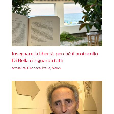
Insegnare la libertà: perché il protocollo
Di Bella ci riguarda tutti
Attualità
,
Cronaca
,
Italia
,
News