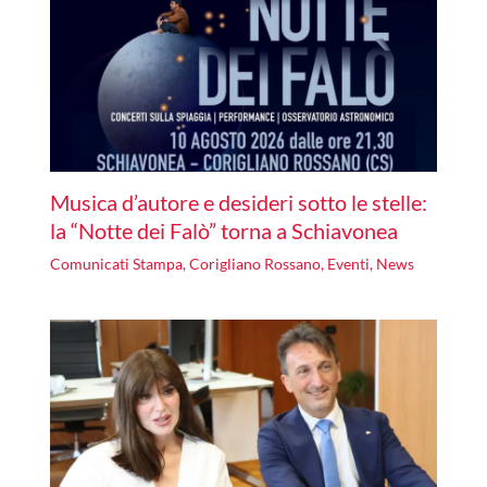
Musica d’autore e desideri sotto le stelle:
la “Notte dei Falò” torna a Schiavonea
Comunicati Stampa
,
Corigliano Rossano
,
Eventi
,
News