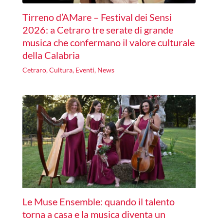
Tirreno d’AMare – Festival dei Sensi
2026: a Cetraro tre serate di grande
musica che confermano il valore culturale
della Calabria
Cetraro
,
Cultura
,
Eventi
,
News
Le Muse Ensemble: quando il talento
torna a casa e la musica diventa un