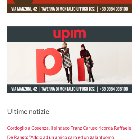
Ultime notizie
Cordoglio a Cosenza, il sindaco Franz Caruso ricorda Raffaele
De Rango: “Addio ad un amico caro ed un galantuomo