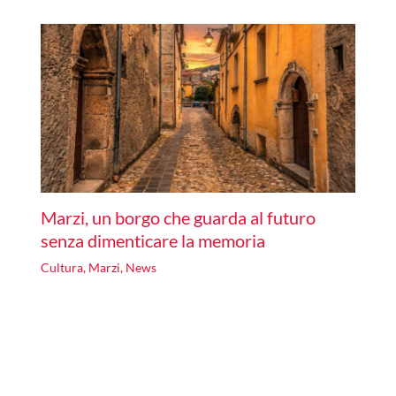
Marzi, un borgo che guarda al futuro
senza dimenticare la memoria
Cultura
,
Marzi
,
News