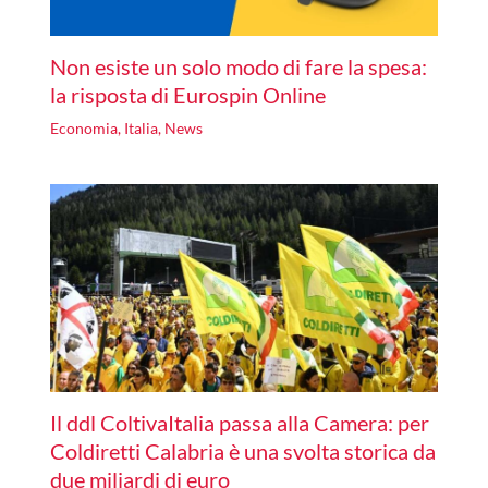
Non esiste un solo modo di fare la spesa:
la risposta di Eurospin Online
Economia
,
Italia
,
News
Il ddl ColtivaItalia passa alla Camera: per
Coldiretti Calabria è una svolta storica da
due miliardi di euro