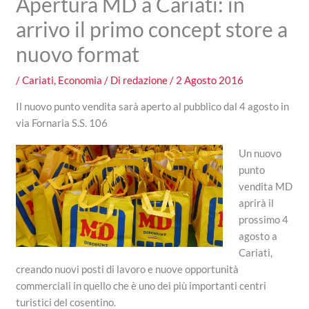
Apertura MD a Cariati: in
arrivo il primo concept store a
nuovo format
/
Cariati
,
Economia
/ Di
redazione
/
2 Agosto 2016
Il nuovo punto vendita sarà aperto al pubblico dal 4 agosto in
via Fornaria S.S. 106
Un nuovo
punto
vendita MD
aprirà il
prossimo 4
agosto a
Cariati,
creando nuovi posti di lavoro e nuove opportunità
commerciali in quello che è uno dei più importanti centri
turistici del cosentino.