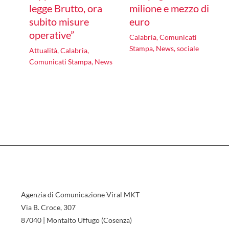
legge Brutto, ora
milione e mezzo di
subito misure
euro
operative”
Calabria
,
Comunicati
Stampa
,
News
,
sociale
Attualità
,
Calabria
,
Comunicati Stampa
,
News
Agenzia di Comunicazione Viral MKT
Via B. Croce, 307
87040 | Montalto Uffugo (Cosenza)