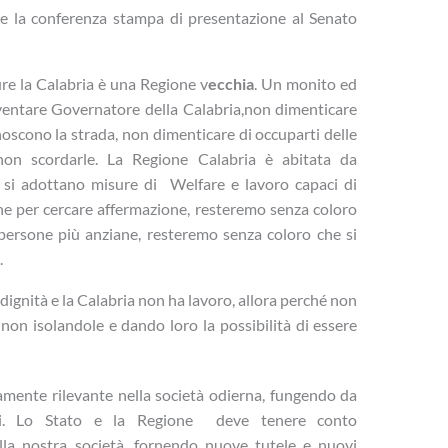
 la conferenza stampa di presentazione al Senato
re la Calabria è una Regione v
ecchia
. Un monito ed
diventare Governatore della Calabria,non dimenticare
noscono la strada, non dimenticare di occuparti delle
on scordarle. La Regione Calabria è abitata da
n si adottano misure di Welfare e lavoro capaci di
one per cercare affermazione, resteremo senza coloro
persone più anziane, resteremo senza coloro che si
.
è dignità e la Calabria non ha lavoro, allora perché non
non isolandole e dando loro la possibilità di essere
amente rilevante nella società odierna, fungendo da
ici. Lo Stato e la Regione deve tenere conto
la nostra società, fornendo nuove tutele e nuovi