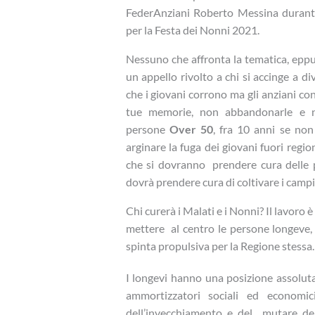
FederAnziani Roberto Messina durante
per la Festa dei Nonni 2021.
Nessuno che affronta la tematica, eppu
un appello rivolto a chi si accinge a 
che i giovani corrono ma gli anziani co
tue memorie, non abbandonarle e n
persone
Over 50
, fra 10 anni se no
arginare la fuga dei giovani fuori regi
che si dovranno prendere cura delle 
dovrà prendere cura di coltivare i campi
Chi curerà i Malati e i Nonni? Il lavoro 
mettere al centro le persone longeve, 
spinta propulsiva per la Regione stessa.
I longevi hanno una posizione assolut
ammortizzatori sociali ed econom
dell’invecchiamento e del mutare del