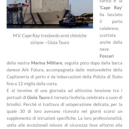
carico e la
‘Cape Ray’
ha lasciato
il porto
calabrese,
scortata
M.V. Cape Ray trasbordo armi chimiche
anche dalla
siriane – Gioia Tauro
nave
Foscari
della nostra
Marina Militare
, seguita poco dopo dalla barca
danese Ark Futura, accompagnata dalle motovedette della
Capitaneria di porto e da imbarcazioni della Polizia di Stato
fino a 12 miglia dalla costa.
E al termine di una giornata ad altissima tensione tra i
portuali di
Gioia Tauro
è tornata l’euforia, celebrata a suon di
brindisi. Perché si trattava di un’operazione delicata, per la
quale 30 di loro avevano ricevuto nei giorni scorsi un
supplemento di istruzioni specifiche. La loro professionalità,
unita alle eccezionali misure di sicurezza tese attorno alla