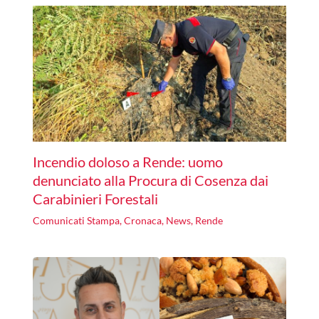
Incendio doloso a Rende: uomo
denunciato alla Procura di Cosenza dai
Carabinieri Forestali
Comunicati Stampa
,
Cronaca
,
News
,
Rende