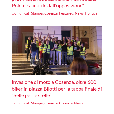
Polemica inutile dall’opposizione”
Comunicati Stampa
,
Cosenza
,
Featured
,
News
,
Politica
Invasione di moto a Cosenza, oltre 600
biker in piazza Bilotti per la tappa finale di
“Selle per le stelle”
Comunicati Stampa
,
Cosenza
,
Cronaca
,
News