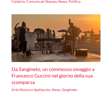
Calabria
,
Comunicati Stampa
,
News
,
Politica
Da Sangineto, un commosso omaggio a
Francesco Guccini nel giorno della sua
scomparsa
Arte Musica e Spettacolo
,
News
,
Sangineto