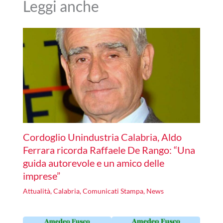
Leggi anche
Cordoglio Unindustria Calabria, Aldo
Ferrara ricorda Raffaele De Rango: “Una
guida autorevole e un amico delle
imprese”
Attualità
,
Calabria
,
Comunicati Stampa
,
News