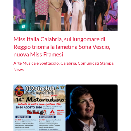
Miss Italia Calabria, sul lungomare di
Reggio trionfa la lametina Sofia Vescio,
nuova Miss Framesi
Arte Musica e Spettacolo
,
Calabria
,
Comunicati Stampa
,
News