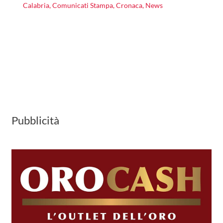
Calabria
,
Comunicati Stampa
,
Cronaca
,
News
Pubblicità