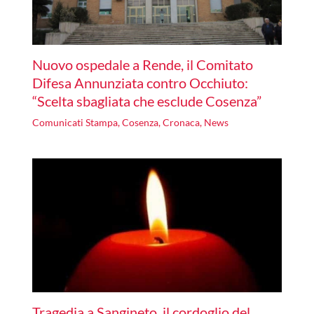
Nuovo ospedale a Rende, il Comitato
Difesa Annunziata contro Occhiuto:
“Scelta sbagliata che esclude Cosenza”
Comunicati Stampa
,
Cosenza
,
Cronaca
,
News
Tragedia a Sangineto, il cordoglio del