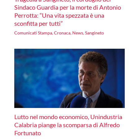
Sindaco Guardia per la morte di Antonio
Perrotta: “Una vita spezzata è una
sconfitta per tutti”
Comunicati Stampa
,
Cronaca
,
News
,
Sangineto
Lutto nel mondo economico, Unindustria
Calabria piange la scomparsa di Alfredo
Fortunato