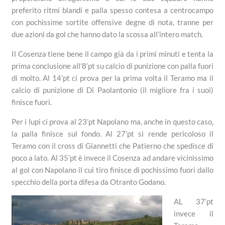
preferito ritmi blandi e palla spesso contesa a centrocampo
con pochissime sortite offensive degne di nota, tranne per
due azioni da gol che hanno dato la scossa all’intero match.
Il Cosenza tiene bene il campo già da i primi minuti e tenta la
prima conclusione all’8’pt su calcio di punizione con palla fuori
di molto. Al 14’pt ci prova per la prima volta il Teramo ma il
calcio di punizione di Di Paolantonio (il migliore fra i suoi)
finisce fuori.
Per i lupi ci prova al 23’pt Napolano ma, anche in questo caso,
la palla finisce sul fondo. Al 27’pt si rende pericoloso il
Teramo con il cross di Giannetti che Patierno che spedisce di
poco a lato. Al 35’pt è invece il Cosenza ad andare vicinissimo
al gol con Napolano il cui tiro finisce di pochissimo fuori dallo
specchio della porta difesa da Otranto Godano.
AL 37’pt
invece il