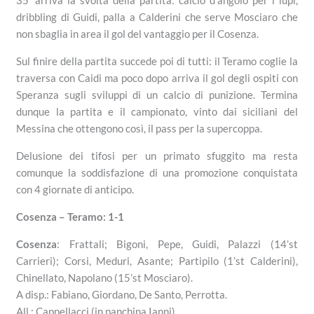
35′ arriva la svolta della partita: calcio d’angolo per i lupi,
dribbling di Guidi, palla a Calderini che serve Mosciaro che
non sbaglia in area il gol del vantaggio per il Cosenza.
Sul finire della partita succede poi di tutti: il Teramo coglie la
traversa con Caidi ma poco dopo arriva il gol degli ospiti con
Speranza sugli sviluppi di un calcio di punizione. Termina
dunque la partita e il campionato, vinto dai siciliani del
Messina che ottengono così, il pass per la supercoppa.
Delusione dei tifosi per un primato sfuggito ma resta
comunque la soddisfazione di una promozione conquistata
con 4 giornate di anticipo.
Cosenza – Teramo: 1-1
Cosenza
: Frattali; Bigoni, Pepe, Guidi, Palazzi (14’st
Carrieri); Corsi, Meduri, Asante; Partipilo (1’st Calderini),
Chinellato, Napolano (15’st Mosciaro).
A disp.: Fabiano, Giordano, De Santo, Perrotta.
All.: Cappellacci (in panchina Ianni)