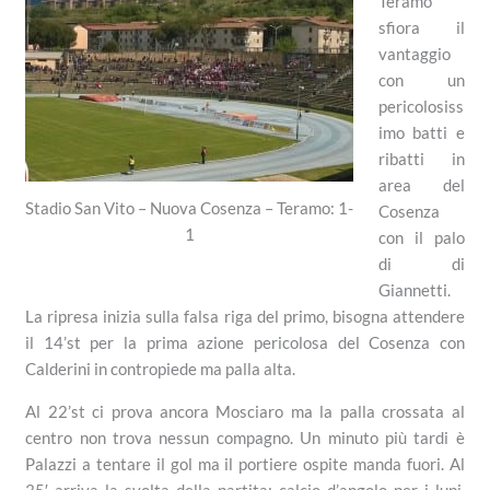
Teramo
sfiora il
vantaggio
con un
pericolosiss
imo batti e
ribatti in
area del
Stadio San Vito – Nuova Cosenza – Teramo: 1-
Cosenza
1
con il palo
di di
Giannetti.
La ripresa inizia sulla falsa riga del primo, bisogna attendere
il 14’st per la prima azione pericolosa del Cosenza con
Calderini in contropiede ma palla alta.
Al 22’st ci prova ancora Mosciaro ma la palla crossata al
centro non trova nessun compagno. Un minuto più tardi è
Palazzi a tentare il gol ma il portiere ospite manda fuori. Al