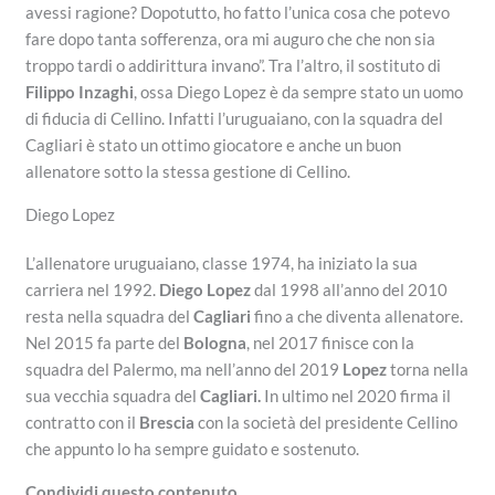
avessi ragione? Dopotutto, ho fatto l’unica cosa che potevo
fare dopo tanta sofferenza, ora mi auguro che che non sia
troppo tardi o addirittura invano”. Tra l’altro, il sostituto di
Filippo Inzaghi
, ossa Diego Lopez è da sempre stato un uomo
di fiducia di Cellino. Infatti l’uruguaiano, con la squadra del
Cagliari è stato un ottimo giocatore e anche un buon
allenatore sotto la stessa gestione di Cellino.
Diego Lopez
L’allenatore uruguaiano, classe 1974, ha iniziato la sua
carriera nel 1992.
Diego Lopez
dal 1998 all’anno del 2010
resta nella squadra del
Cagliari
fino a che diventa allenatore.
Nel 2015 fa parte del
Bologna
, nel 2017 finisce con la
squadra del Palermo, ma nell’anno del 2019
Lopez
torna nella
sua vecchia squadra del
Cagliari.
In ultimo nel 2020 firma il
contratto con il
Brescia
con la società del presidente Cellino
che appunto lo ha sempre guidato e sostenuto.
Condividi questo contenuto