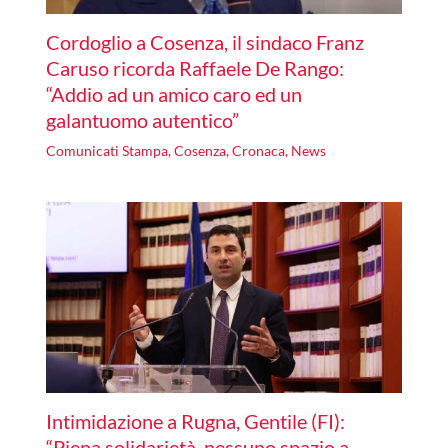
Cordoglio a Cosenza, il sindaco Franz
Caruso ricorda Raffaele De Rango:
“Addio ad un amico caro ed un
galantuomo autentico”
Comunicati Stampa
,
Cosenza
,
Cronaca
,
News
Intimidazione a Rugna, Gentile (FI):
“Piena solidarietà, nessuno spazio a