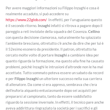
Per avere maggiori informazioni su Filippo Inzaghi e cosa è
realmente accaduto, si può accedere su
https://www.22glob.com/
In effetti, per l’uruguaiano questo
è il secondo ritorno.
Inzaghi
infatti si ritrova a pagare dopo il
pareggio a reti inviolate della squadra del Cosenza.
Cellino
con questa decisione clamorosa, naturalmente ha spiazzato
l’ambiente bresciano, oltretutto c’è anche da dire che per lui è
il 52esimo esonero da presidente. Il patron, oltretutto ha
cercato molte volte di portare
Inzaghi
a cambiare idea per
quanto riguarda la formazione, ma questo alla fine ha causato
problemi, poichè Inzaghi le intrusioni d’altronde non le ha mai
accettate. Tutto sommato poteva essere un sabato da record
e per
Filippo Inzaghi
un ulteriore successo nella sua carriera
di allenatore. Da come si era appreso, sembrava che c’era
dell’euforia alquanto entusiasmante dopo sei acquisti per
prepararsi al campionato, tanto da essere soddisfatto
riguardo la sessione invernale. In effetti, il tecnico pare anche
aveva addirittura ringraziato la società per i sacrifici e gli