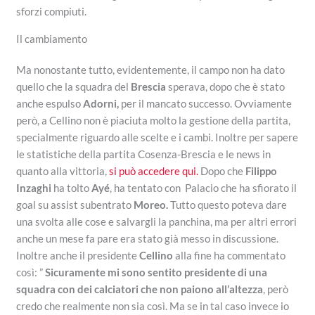
sforzi compiuti.
Il cambiamento
Ma nonostante tutto, evidentemente, il campo non ha dato
quello che la squadra del
Brescia
sperava, dopo che è stato
anche espulso
Adorni,
per il mancato successo. Ovviamente
però, a Cellino non è piaciuta molto la gestione della partita,
specialmente riguardo alle scelte e i cambi. Inoltre per sapere
le statistiche della partita Cosenza-Brescia e le news in
quanto alla vittoria,
si può accedere qui.
Dopo che
Filippo
Inzaghi
ha tolto
Ayé
, ha tentato con Palacio che ha sfiorato il
goal su assist subentrato
Moreo.
Tutto questo poteva dare
una svolta alle cose e salvargli la panchina, ma per altri errori
anche un mese fa pare era stato già messo in discussione.
Inoltre anche il presidente
Cellino
alla fine ha commentato
così: ”
Sicuramente mi sono sentito presidente di una
squadra con dei calciatori che non paiono all’altezza
, però
credo che realmente non sia così. Ma se in tal caso invece io